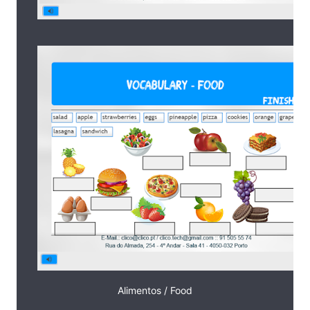
Alimentos / Food