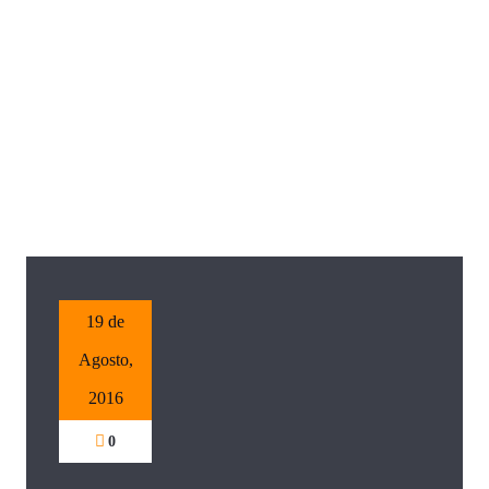
19 de
Agosto,
2016
0