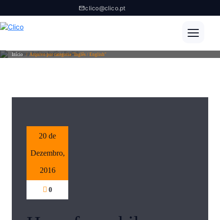
clico@clico.pt
Category Archive Inglês / English
Início
/
Arquivo por categoria "Inglês / English"
20 de
Dezembro,
2016
0