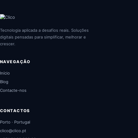
Tecnologia aplicada a desafios reais. Soluções
digitais pensadas para simplificar, melhorar e
crescer.
NAVEGAÇÃO
Início
Blog
Contacte-nos
CONTACTOS
Porto · Portugal
clico@clico.pt