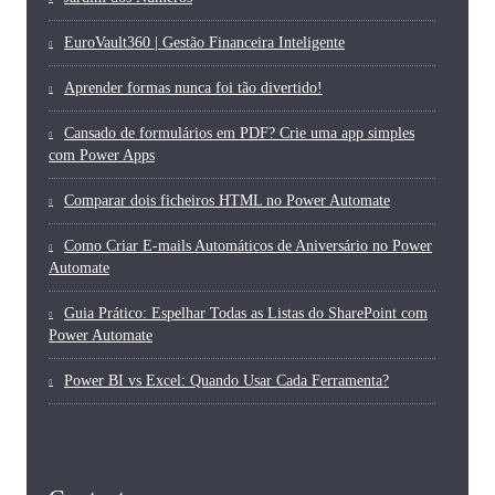
EuroVault360 | Gestão Financeira Inteligente
Aprender formas nunca foi tão divertido!
Cansado de formulários em PDF? Crie uma app simples
com Power Apps
Comparar dois ficheiros HTML no Power Automate
Como Criar E-mails Automáticos de Aniversário no Power
Automate
Guia Prático: Espelhar Todas as Listas do SharePoint com
Power Automate
Power BI vs Excel: Quando Usar Cada Ferramenta?