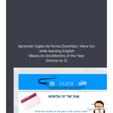
Aprender Ingles de Forma Divertida / Have fun
while learning English
Meses do Ano/Months of the Year
Diverte-te 🙂