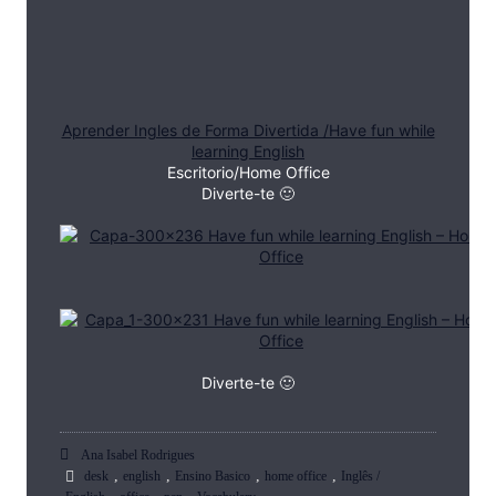
Aprender Ingles de Forma Divertida /Have fun while
learning English
Escritorio/Home Office
Diverte-te 🙂
Diverte-te 🙂
Ana Isabel Rodrigues
,
,
,
,
desk
english
Ensino Basico
home office
Inglês /