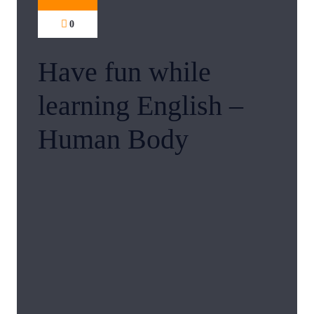
0
Have fun while
learning English –
Human Body