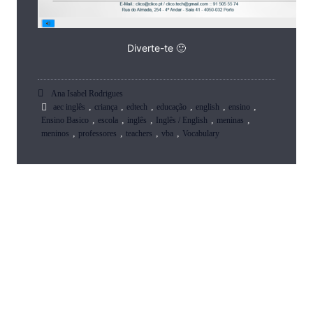
Diverte-te 🙂
Ana Isabel Rodrigues
,
,
,
,
,
,
aec inglês
criança
edtech
educação
english
ensino
,
,
,
,
,
Ensino Basico
escola
inglês
Inglês / English
meninas
,
,
,
,
meninos
professores
teachers
vba
Vocabulary