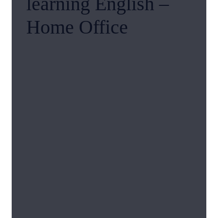
learning English –
Home Office