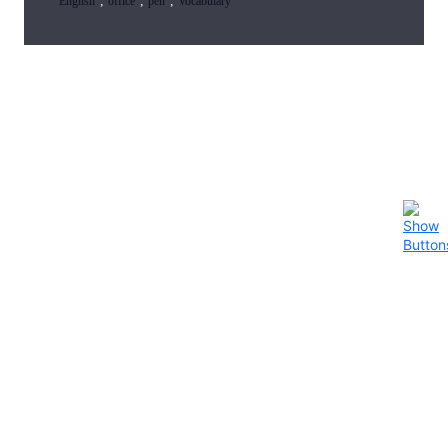
,
,
,
English
office
pen
Vocabulary