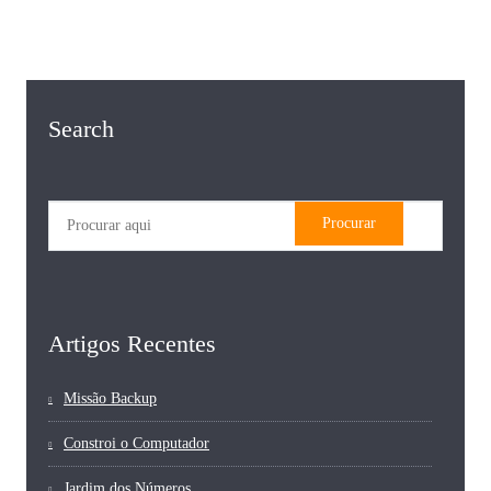
Search
Artigos Recentes
Missão Backup
Constroi o Computador
Jardim dos Números