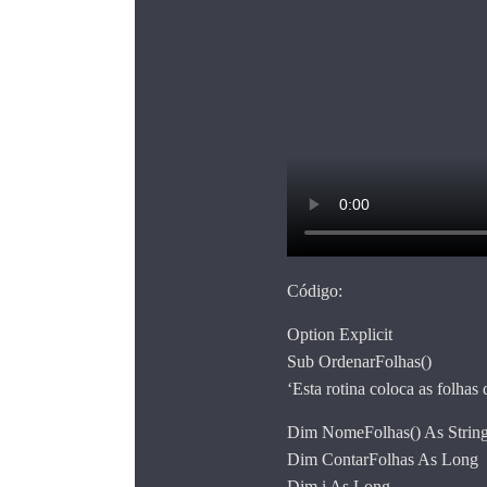
Código:
Option Explicit
Sub OrdenarFolhas()
‘Esta rotina coloca as folha
Dim NomeFolhas() As Strin
Dim ContarFolhas As Long
Dim i As Long