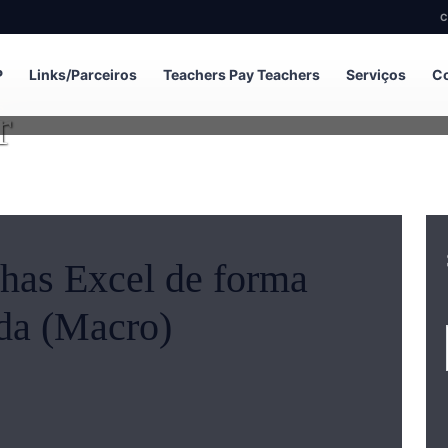
C
P
Links/Parceiros
Teachers Pay Teachers
Serviços
Co
r
s
has Excel de forma
da (Macro)