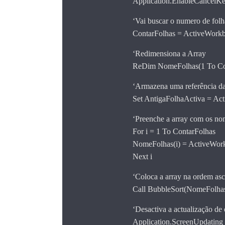
Application.EnableCancelKe
‘Vai buscar o numero de folh
ContarFolhas = ActiveWork
‘Redimensiona a Array
ReDim NomeFolhas(1 To Co
‘Armazena uma referência da
Set AntigaFolhaActiva = Act
‘Preenche a array com os no
For i = 1 To ContarFolhas
NomeFolhas(i) = ActiveWor
Next i
‘Coloca a array na ordem as
Call BubbleSort(NomeFolha
‘Desactiva a actualização de
Application.ScreenUpdating 