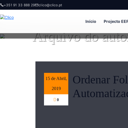
+351 91 33 888 29
clico@clico.pt
Início
Projecto EE
Arquivo do auto
Início
/
Artigos publicados porAna Isabel Rodrigue
Ordenar Fol
15 de Abril,
2019
Automatiza
0