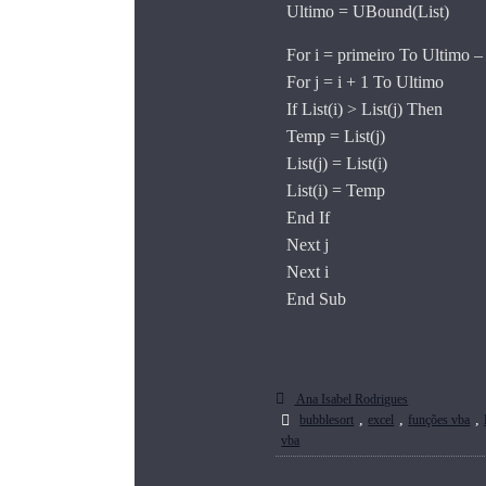
Ultimo = UBound(List)
For i = primeiro To Ultimo –
For j = i + 1 To Ultimo
If List(i) > List(j) Then
Temp = List(j)
List(j) = List(i)
List(i) = Temp
End If
Next j
Next i
End Sub
Ana Isabel Rodrigues
,
,
,
bubblesort
excel
funções vba
vba