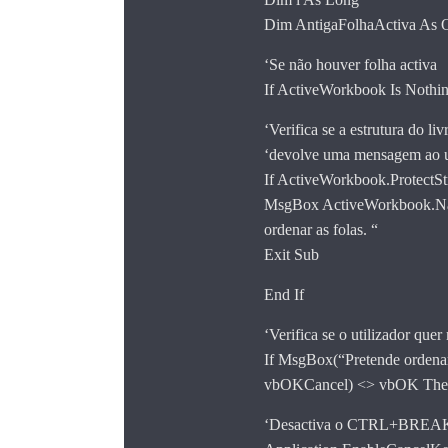
Dim AntigaFolhaActiva As O
‘Se não houver folha activa
If ActiveWorkbook Is Nothi
‘Verifica se a estrutura do li
‘devolve uma mensagem ao u
If ActiveWorkbook.ProtectSt
MsgBox ActiveWorkbook.Name 
ordenar as folas. “
Exit Sub
End If
‘Verifica se o utilizador que
If MsgBox(“Pretende ordenar 
vbOKCancel) <> vbOK Then
‘Desactiva o CTRL+BREAK 