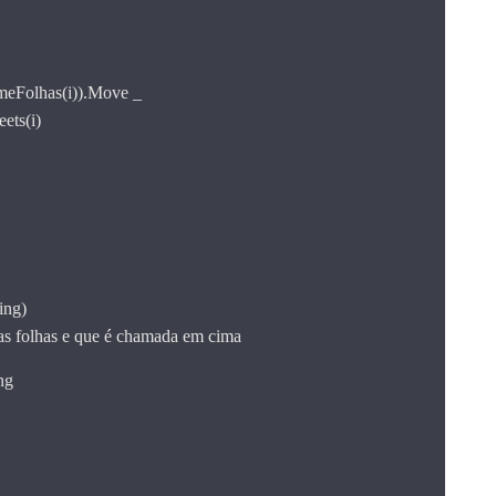
eFolhas(i)).Move _
ets(i)
ing)
 as folhas e que é chamada em cima
ng