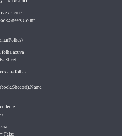
y = xlDisabled
as existentes
book.Sheets.Count
ntarFolhas)
 folha activa
iveSheet
mes das folhas
kbook.Sheets(i).Name
cendente
s)
 ecran
= False