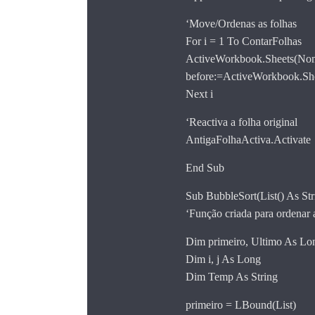
‘Move/Ordenas as folhas
For i = 1 To ContarFolhas
ActiveWorkbook.Sheets(Nom
before:=ActiveWorkbook.She
Next i
‘Reactiva a folha original
AntigaFolhaActiva.Activate
End Sub
Sub BubbleSort(List() As Str
‘Função criada para ordenar
Dim primeiro, Ultimo As Lo
Dim i, j As Long
Dim Temp As String
primeiro = LBound(List)