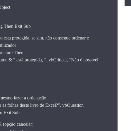
bject
ng Then Exit Sub
vro esta protegida, se sim, não consegue ordenar e
tilizador
ructure Then
& ” está protegida, “, vbCritical, “Não é possivel
r mesmo fazer a ordenação
as folhas deste livro de Excel?”, vbQuestion +
 Exit Sub
(opção cancelar)