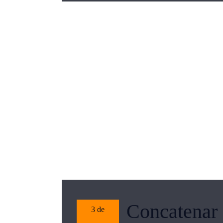
Concatenar 
3 de