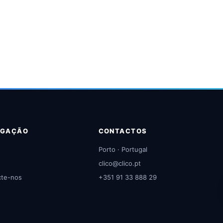
EGAÇÃO
CONTACTOS
Porto · Portugal
clico@clico.pt
cte-nos
+351 91 33 888 29