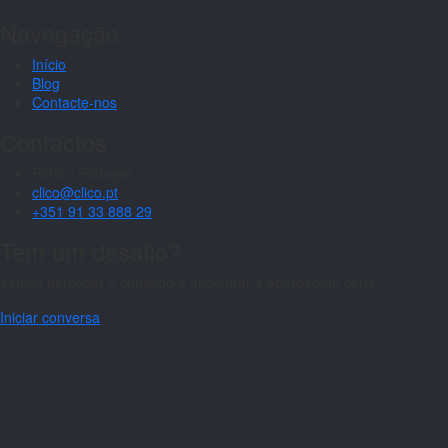
Navegação
Início
Blog
Contacte-nos
Contactos
Porto · Portugal
clico@clico.pt
+351 91 33 888 29
Tem um desafio?
Vamos perceber o contexto e encontrar a abordagem certa.
Iniciar conversa