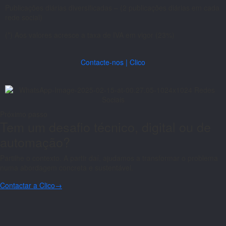
Publicações diárias diversificadas – (2 publicações diárias em cada
rede social)
(*) Aos valores acresce a taxa de IVA em vigor (23%)
Contacte-nos | Clico
Próximo passo
Tem um desafio técnico, digital ou de
automação?
Partilhe o contexto. A partir daí, ajudamos a transformar o problema
numa abordagem concreta e sustentável.
Contactar a Clico
→