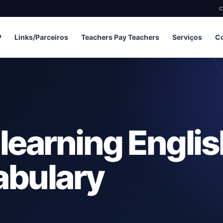
C
P
Links/Parceiros
Teachers Pay Teachers
Serviços
Co
 learning Engli
abulary