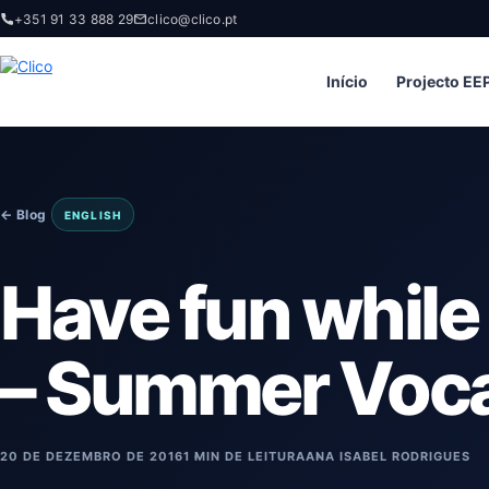
+351 91 33 888 29
clico@clico.pt
Início
Projecto EE
← Blog
ENGLISH
Have fun while
– Summer Voc
20 DE DEZEMBRO DE 2016
1 MIN DE LEITURA
ANA ISABEL RODRIGUES