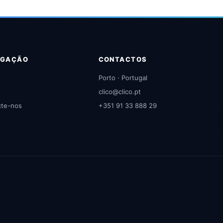
EGAÇÃO
CONTACTOS
Porto · Portugal
clico@clico.pt
cte-nos
+351 91 33 888 29