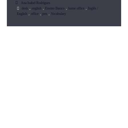
Ana Isabel Rodrigues
,
,
,
,
desk
english
Ensino Basico
home office
Inglês /
,
,
,
English
office
pen
Vocabulary