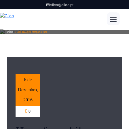
clico@clico.pt
Category Archive pen
Início
/
Arquivo por categoria "pen"
6 de
Dezembro,
2016
0