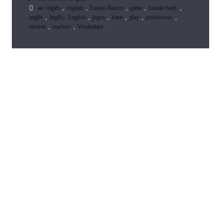
,
,
,
,
,
aec inglês
english
Ensino Basico
game
human body
,
,
,
,
,
,
inglês
Inglês / English
jogos
learn
play
professores
,
,
student
teachers
Vocabulary