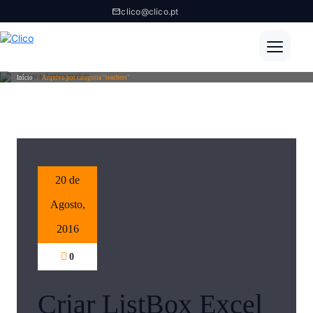
clico@clico.pt
Category Archive teachers
Início
/
Arquivo por categoria "teachers"
20 de
Agosto,
2016
0
Criar ListBox Excel