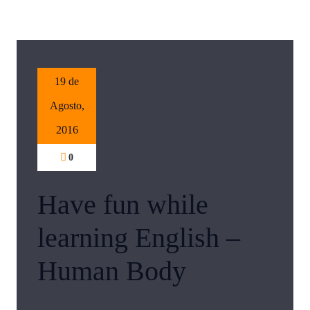
19 de
Agosto,
2016
0
Have fun while
learning English –
Human Body