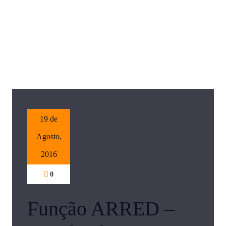
19 de
Agosto,
2016
0
Função ARRED –