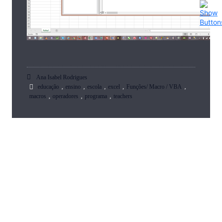
Ana Isabel Rodrigues
,
,
,
,
,
educação
ensino
escola
excel
Funções/ Macro / VBA
,
,
,
macros
operadores
programa
teachers