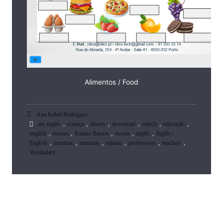
Alimentos / Food
Ana Isabel Rodrigues
,
,
,
,
,
,
aec inglês
criança
disney
download
edtech
educação
,
,
,
,
,
english
ensino
Ensino Basico
escola
inglês
Inglês /
,
,
,
,
,
,
English
meninas
meninos
minnie
professores
teachers
Vocabulary