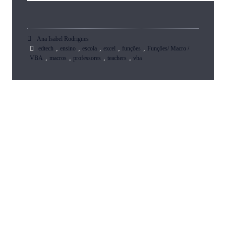
Ana Isabel Rodrigues
,
,
,
,
,
edtech
ensino
escola
excel
funções
Funções/ Macro /
,
,
,
,
VBA
macros
professores
teachers
vba