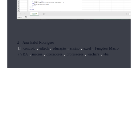
Ana Isabel Rodrigues
,
,
,
,
,
controlo
edtech
educação
ensino
excel
Funções/ Macro
,
,
,
,
,
/ VBA
macros
operadores
professores
teachers
vba