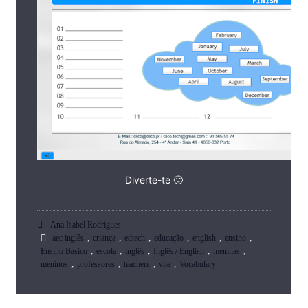
Diverte-te 🙂
Ana Isabel Rodrigues
,
,
,
,
,
,
aec inglês
criança
edtech
educação
english
ensino
,
,
,
,
,
Ensino Basico
escola
inglês
Inglês / English
meninas
,
,
,
,
meninos
professores
teachers
vba
Vocabulary