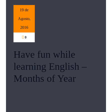
19 de
Agosto,
2016
0
Have fun while
learning English –
Months of Year