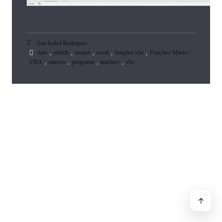
Ana Isabel Rodrigues
,
,
,
,
,
date
edtech
ensino
excel
funções vba
Funções/ Macro /
,
,
,
,
VBA
macros
programa
teachers
vba
↑