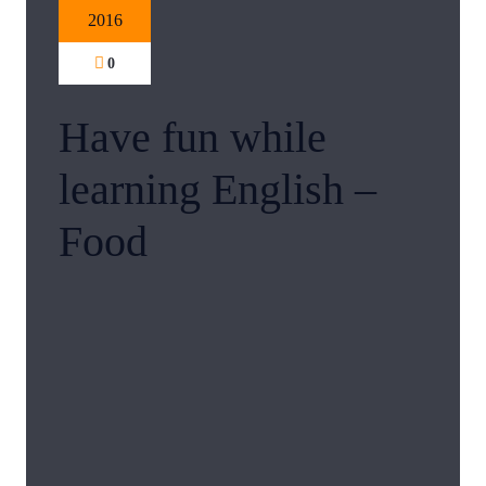
2016
0
Have fun while
learning English –
Food