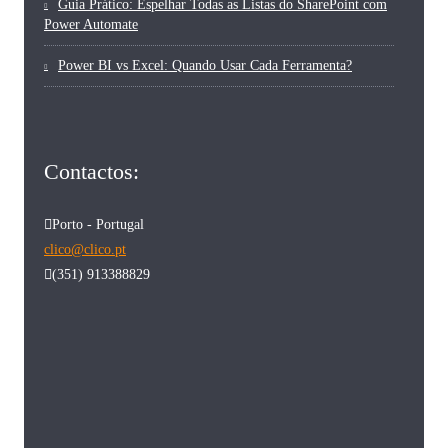
Guia Prático: Espelhar Todas as Listas do SharePoint com
Power Automate
Power BI vs Excel: Quando Usar Cada Ferramenta?
Contactos:
Porto - Portugal
clico@clico.pt
(351) 913388829