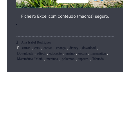
Ficheiro Excel com conteúdo (macros) seguro.
Ana Isabel Rodrigues
,
,
,
,
,
,
carros
cars
contas
criança
disney
download
,
,
,
,
,
,
Downloads
edtech
educação
ensino
escola
matematica
,
,
,
,
Matemática / Math
meninos
pokemon
rapazes
Tabuada