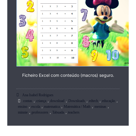
Ficheiro Excel com conteúdo (macros) seguro.
Ana Isabel Rodrigues
,
,
,
,
,
,
contas
criança
download
Downloads
edtech
educação
,
,
,
,
,
ensino
escola
matematica
Matemática / Math
meninas
,
,
,
minnie
professores
Tabuada
teachers