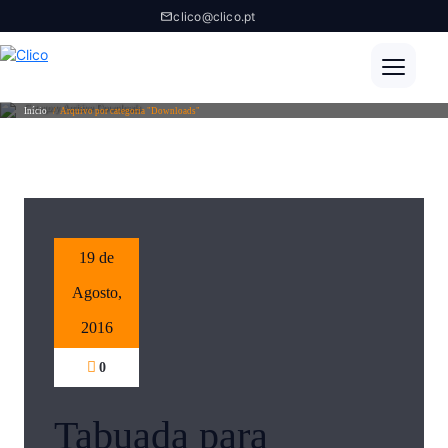
clico@clico.pt
Category Archive Downloads
Início
/
Arquivo por categoria "Downloads"
19 de
Agosto,
2016
0
Tabuada para