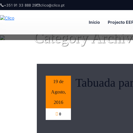
+351 91 33 888 29
clico@clico.pt
Início
Projecto EE
Category Archiv
Início
/
Arquivo por categoria "carros"
Tabuada pa
19 de
Agosto,
2016
0