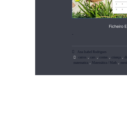
Ficheiro 
Ana Isabel Rodrigues
,
,
,
,
carros
cars
contas
criança
d
,
,
matematica
Matemática / Math
men