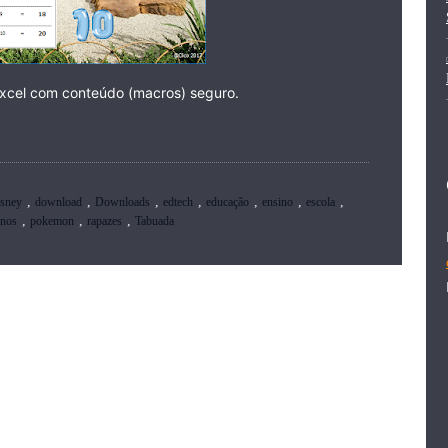
Excel com conteúdo (macros) seguro.
,
,
,
,
,
,
,
isney
download
Downloads
edtech
educação
ensino
escola
,
,
,
inos
pokemon
rapazes
Tabuada