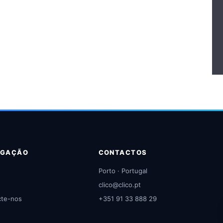
EGAÇÃO
CONTACTOS
Porto · Portugal
clico@clico.pt
cte-nos
+351 91 33 888 29