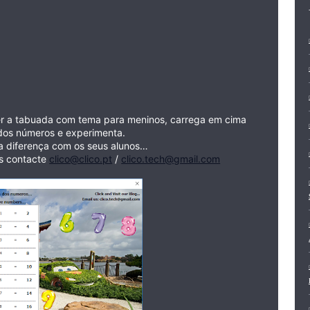
er a tabuada com tema para meninos, carrega em cima
dos números e experimenta.
a diferença com os seus alunos…
s contacte
clico@clico.pt
/
clico.tech@gmail.com