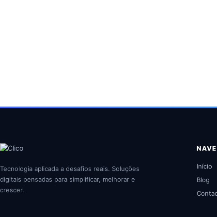
NAV
Início
Tecnologia aplicada a desafios reais. Soluções
digitais pensadas para simplificar, melhorar e
Blog
crescer.
Conta