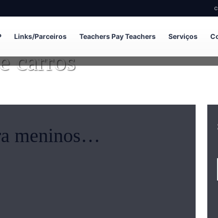
C
P
Links/Parceiros
Teachers Pay Teachers
Serviços
Co
e carros
ra meninos…