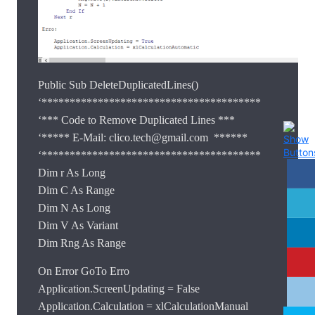
Public Sub DeleteDuplicatedLines()
‘***************************************
‘*** Code to Remove Duplicated Lines ***
‘***** E-Mail: clico.tech@gmail.com ******
‘***************************************
Dim r As Long
Dim C As Range
Dim N As Long
Dim V As Variant
Dim Rng As Range
On Error GoTo Erro
Application.ScreenUpdating = False
Application.Calculation = xlCalculationManual