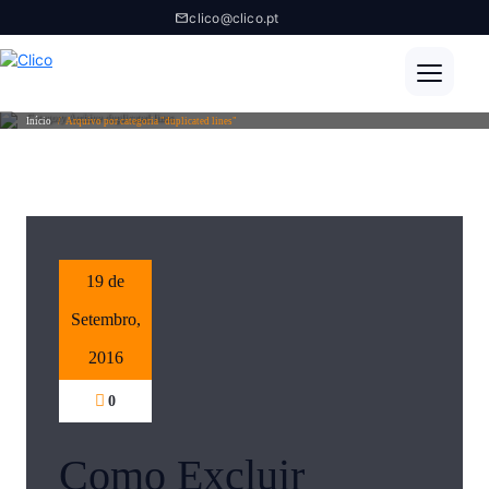
clico@clico.pt
Category Archive duplicated lines
Início
/
Arquivo por categoria "duplicated lines"
19 de
Setembro,
2016
0
Como Excluir