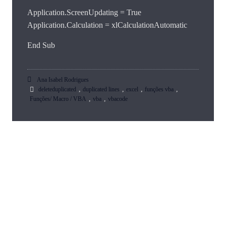
Application.ScreenUpdating = True
Application.Calculation = xlCalculationAutomatic
End Sub
Ana Isabel Rodrigues
,
,
,
,
deleteduplicated
duplicated lines
excel
funções vba
,
,
Funções/ Macro / VBA
vba
vbacode