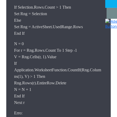
If Selection.Rows.Count > 1 Then
Set Rng = Selection
Else
Set Rng = ActiveSheet.UsedRange.Rows
End If
N = 0
For r = Rng.Rows.Count To 1 Step -1
V = Rng.Cells(r, 1).Value
If
Application.WorksheetFunction.CountIf(Rng.Colum
ns(1), V) > 1 Then
Rng.Rows(r).EntireRow.Delete
N = N + 1
End If
Next r
Erro: