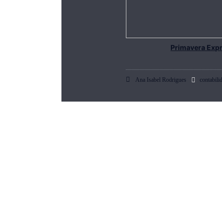
Primavera Exp
Ana Isabel Rodrigues
contabili