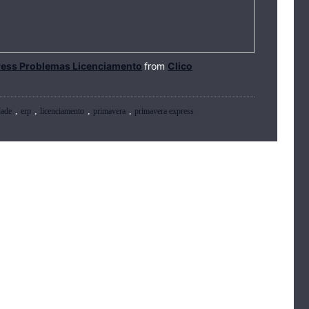
ress Problemas Licenciamento
from
Clico
,
,
,
,
dade
erp
licenciamento
primavera
primavera express