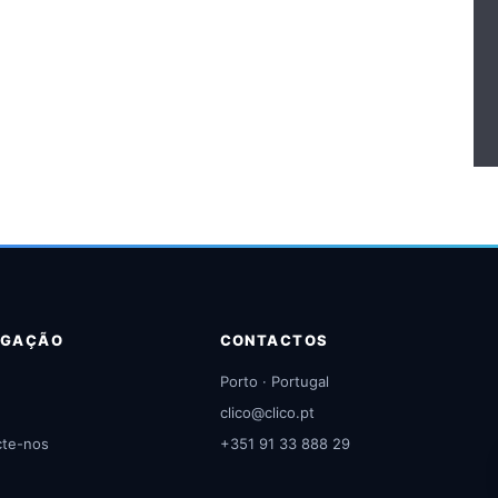
EGAÇÃO
CONTACTOS
Porto · Portugal
clico@clico.pt
cte-nos
+351 91 33 888 29