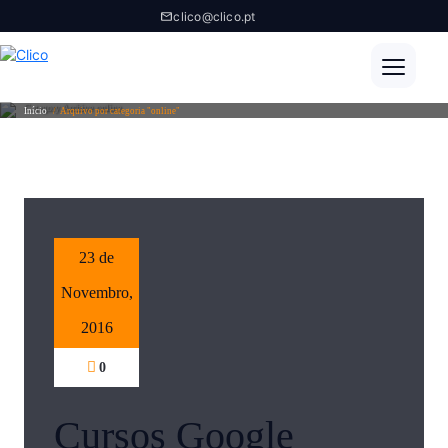
clico@clico.pt
Category Archive online
Início
/
Arquivo por categoria "online"
23 de
Novembro,
2016
0
Cursos Google