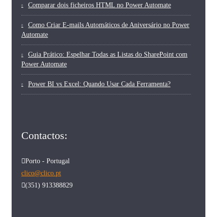
Comparar dois ficheiros HTML no Power Automate
Como Criar E-mails Automáticos de Aniversário no Power
Automate
Guia Prático: Espelhar Todas as Listas do SharePoint com
Power Automate
Power BI vs Excel: Quando Usar Cada Ferramenta?
Contactos:
Porto - Portugal
clico@clico.pt
(351) 913388829