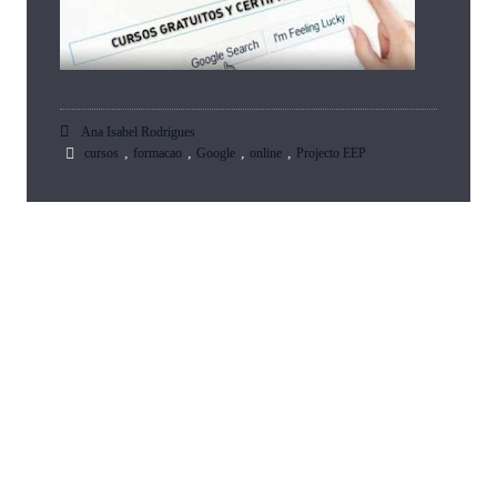
Ana Isabel Rodrigues
,
,
,
,
cursos
formacao
Google
online
Projecto EEP