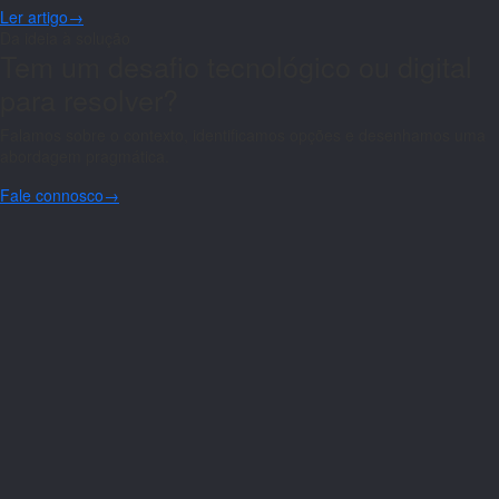
Ler artigo
→
Da ideia à solução
Tem um desafio tecnológico ou digital
para resolver?
Falamos sobre o contexto, identificamos opções e desenhamos uma
abordagem pragmática.
Fale connosco
→