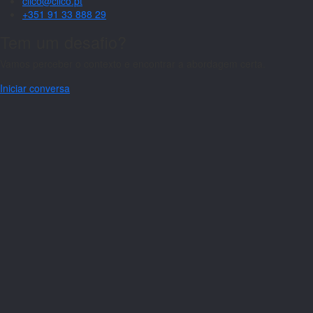
clico@clico.pt
+351 91 33 888 29
Tem um desafio?
Vamos perceber o contexto e encontrar a abordagem certa.
Iniciar conversa