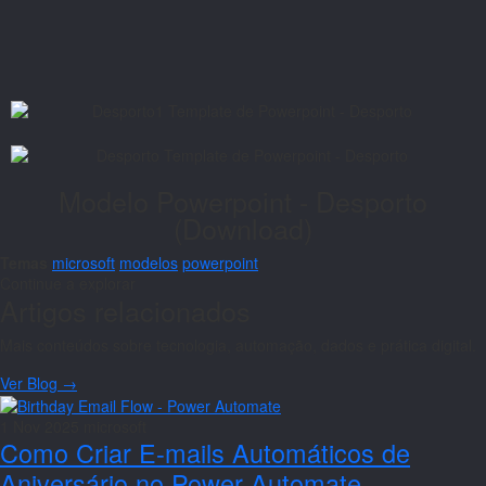
Modelo Powerpoint - Desporto
(Download)
Temas
microsoft
modelos
powerpoint
Continue a explorar
Artigos relacionados
Mais conteúdos sobre tecnologia, automação, dados e prática digital.
Ver Blog →
1 Nov 2025
microsoft
Como Criar E-mails Automáticos de
Aniversário no Power Automate