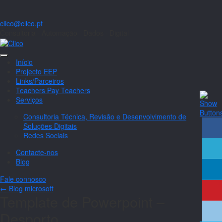
clico@clico.pt
Consultoria · Automação · Dados · Digital
Início
Projecto EEP
Links/Parceiros
Teachers Pay Teachers
Serviços
Consultoria Técnica, Revisão e Desenvolvimento de
Soluções Digitais
Redes Sociais
Contacte-nos
Blog
Fale connosco
← Blog
microsoft
Template de Powerpoint –
Desporto