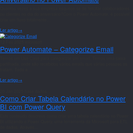
Quantas vezes a sua empresa esquece-se de felicitar colaboradores
ou clientes no dia do aniversário?Com o Power Automate, é possível
criar um fluxo totalmente…
Ler artigo
→
12 Fev 2025
microsoft
Power Automate – Categorize Email
Temos um Use Case para categorizar um email. Temos uma caixa
partilhada, onde são recebidos vários emails que várias pessoas os
tratam. Toda a…
Ler artigo
→
20 Jan 2025
base dados
Como Criar Tabela Calendário no Power
BI com Power Query
Este conteúdo descreve como criar uma tabela calendário no Power
BI utilizando o Power Query, uma ferramenta da Microsoft para ETL
de dados. Através…