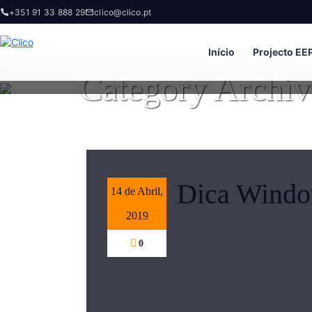
+351 91 33 888 29
clico@clico.pt
Início
Projecto EE
Category Archiv
Início
/
Windows
Arquivo por categoria "dica"
Dica Windo
14 de Abril,
2019
0