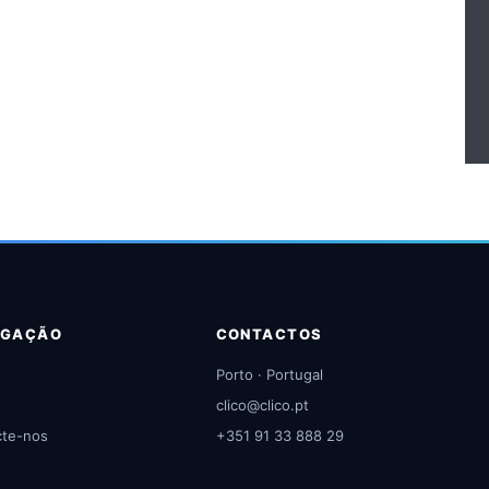
EGAÇÃO
CONTACTOS
Porto · Portugal
clico@clico.pt
cte-nos
+351 91 33 888 29