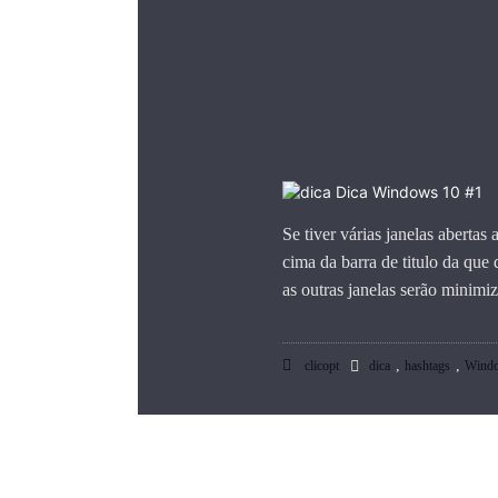
Se tiver várias janelas aberta
cima da barra de titulo da que
as outras janelas serão minimi
,
,
clicopt
dica
hashtags
Wind