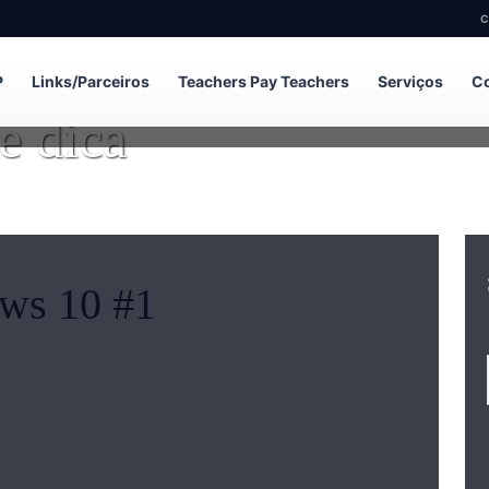
C
P
Links/Parceiros
Teachers Pay Teachers
Serviços
Co
e dica
ws 10 #1