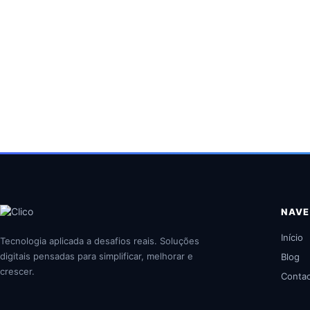
NAV
Início
Tecnologia aplicada a desafios reais. Soluções
digitais pensadas para simplificar, melhorar e
Blog
crescer.
Conta