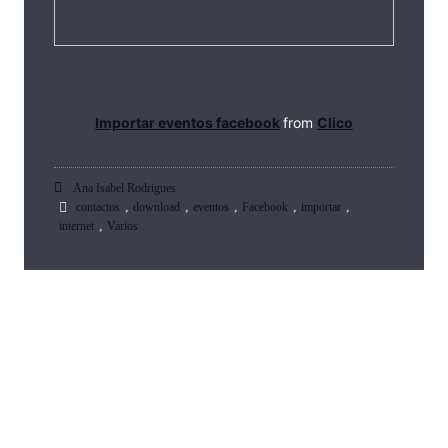
Importar eventos facebook
from
Clico
Ana Isabel Rodrigues
,
,
,
,
,
contactos
download
eventos
Facebook
importar
,
internet
Varios