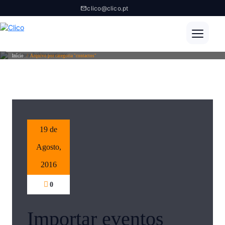
clico@clico.pt
Category Archive contactos
Início
/
Arquivo por categoria "contactos"
19 de
Agosto,
2016
0
Importar eventos