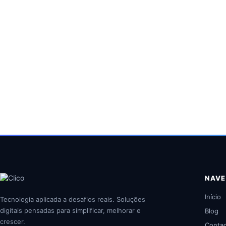
→
NAV
Início
Tecnologia aplicada a desafios reais. Soluções
digitais pensadas para simplificar, melhorar e
Blog
crescer.
Conta