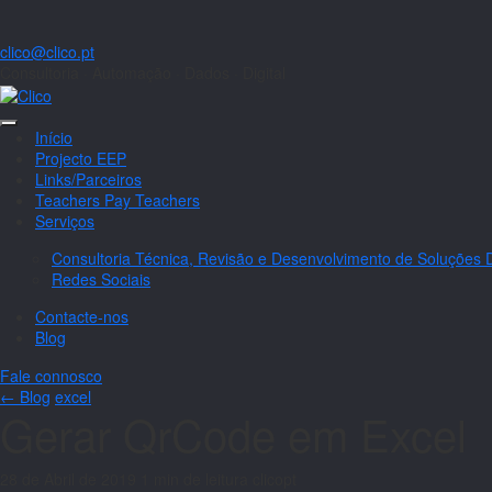
clico@clico.pt
Consultoria · Automação · Dados · Digital
Abrir
Início
menu
Projecto EEP
Links/Parceiros
Teachers Pay Teachers
Serviços
Consultoria Técnica, Revisão e Desenvolvimento de Soluções D
Redes Sociais
Contacte-nos
Blog
Fale connosco
← Blog
excel
Gerar QrCode em Excel
28 de Abril de 2019
1 min de leitura
clicopt